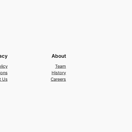
acy
About
licy
Team
ions
History
t Us
Careers