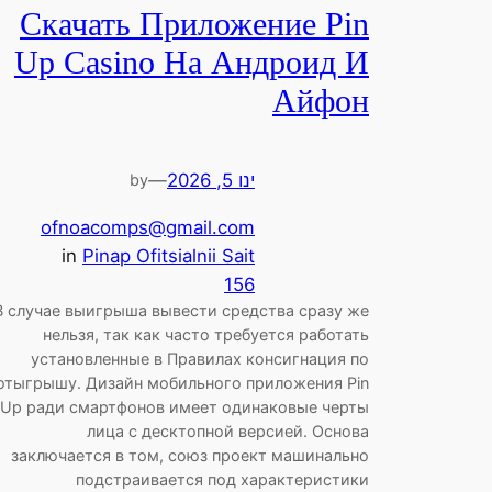
Скачать Приложение Pin
Up Casino На Андроид И
Айфон
ינו 5, 2026
—
by
ofnoacomps@gmail.com
in
Pinap Ofitsialnii Sait
156
В случае выигрыша вывести средства сразу же
нельзя, так как часто требуется работать
установленные в Правилах консигнация по
отыгрышу. Дизайн мобильного приложения Pin
Up ради смартфонов имеет одинаковые черты
лица с десктопной версией. Основа
заключается в том, союз проект машинально
подстраивается под характеристики