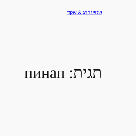
לדלג
שטיינברג & שקד
לתוכן
תגית:
пинап