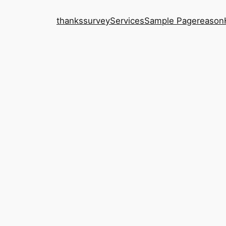
thanks
survey
Services
Sample Page
reason