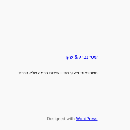
שטיינברג & שקד
חשבונאות וייעוץ מס – שירות ברמה שלא הכרת
Designed with
WordPress