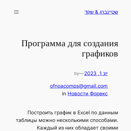
לדלג
שטיינברג & שקד
לתוכן
Программа для создания
графиков
יונ 1, 2023
—
by
ofnoacomps@gmail.com
in
Новости Форекс
Построить график в Excel по данным
таблицы можно несколькими способами.
Каждый из них обладает своими