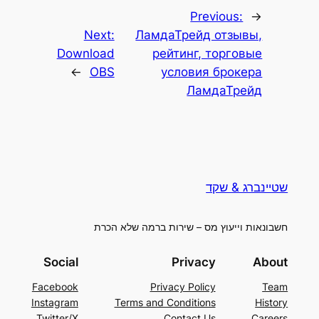
Previous:
←
Next:
ЛамдаТрейд отзывы,
Download
рейтинг, торговые
→
OBS
условия брокера
ЛамдаТрейд
שטיינברג & שקד
חשבונאות וייעוץ מס – שירות ברמה שלא הכרת
Social
Privacy
About
Facebook
Privacy Policy
Team
Instagram
Terms and Conditions
History
Twitter/X
Contact Us
Careers