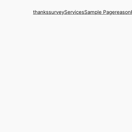
thanks
survey
Services
Sample Page
reason