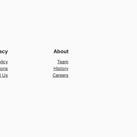
acy
About
licy
Team
ions
History
t Us
Careers