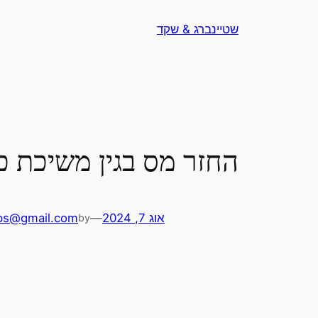
לדלג
שטיינברג & שקד
לתוכן
החזר מס בגין משיכת כ
אוג 7, 2024
—
ps@gmail.com
by