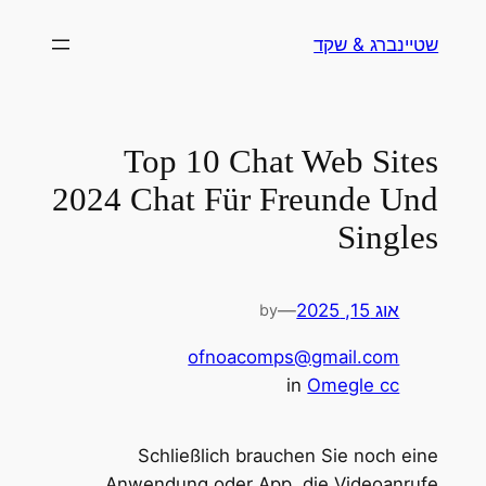
לדלג
שטיינברג & שקד
לתוכן
Top 10 Chat Web Sites
2024 Chat Für Freunde Und
Singles
אוג 15, 2025
—
by
ofnoacomps@gmail.com
in
Omegle cc
Schließlich brauchen Sie noch eine
Anwendung oder App, die Videoanrufe