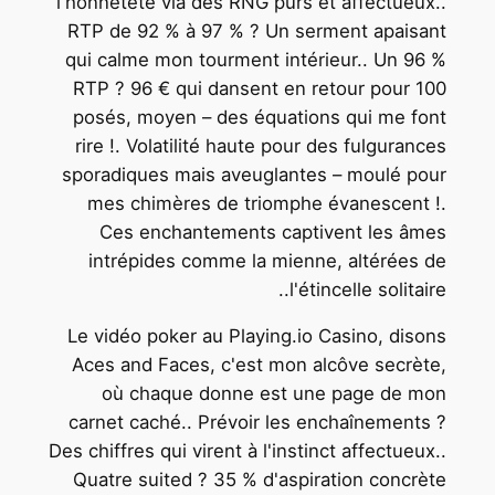
l'honnêteté via des RNG purs et affectueux..
RTP de 92 % à 97 % ? Un serment apaisant
qui calme mon tourment intérieur.. Un 96 %
RTP ? 96 € qui dansent en retour pour 100
posés, moyen – des équations qui me font
rire !. Volatilité haute pour des fulgurances
sporadiques mais aveuglantes – moulé pour
mes chimères de triomphe évanescent !.
Ces enchantements captivent les âmes
intrépides comme la mienne, altérées de
l'étincelle solitaire..
Le vidéo poker au Playing.io Casino, disons
Aces and Faces, c'est mon alcôve secrète,
où chaque donne est une page de mon
carnet caché.. Prévoir les enchaînements ?
Des chiffres qui virent à l'instinct affectueux..
Quatre suited ? 35 % d'aspiration concrète