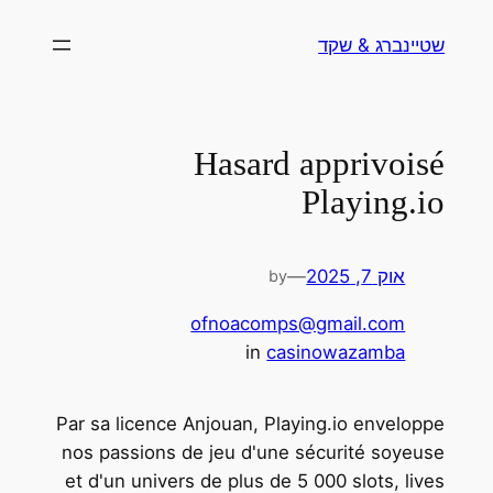
לדלג
שטיינברג & שקד
לתוכן
Hasard apprivoisé
Playing.io
אוק 7, 2025
—
by
ofnoacomps@gmail.com
in
casinowazamba
Par sa licence Anjouan, Playing.io enveloppe
nos passions de jeu d'une sécurité soyeuse
et d'un univers de plus de 5 000 slots, lives