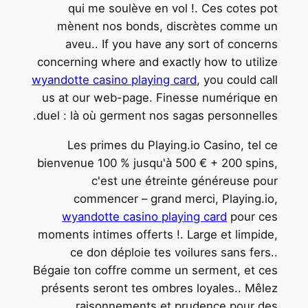
qui me soulève en vol !. Ces cotes pot
mènent nos bonds, discrètes comme un
aveu.. If you have any sort of concerns
concerning where and exactly how to utilize
wyandotte casino playing card
, you could call
us at our web-page. Finesse numérique en
duel : là où germent nos sagas personnelles.
Les primes du Playing.io Casino, tel ce
bienvenue 100 % jusqu'à 500 € + 200 spins,
c'est une étreinte généreuse pour
commencer – grand merci, Playing.io,
wyandotte casino playing card
pour ces
moments intimes offerts !. Large et limpide,
ce don déploie tes voilures sans fers..
Bégaie ton coffre comme un serment, et ces
présents seront tes ombres loyales.. Mêlez
raisonnements et prudence pour des