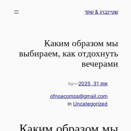
לדלג
שטיינברג & שקד
לתוכן
Каким образом мы
выбираем, как отдохнуть
вечерами
אוק 31, 2025
—
by
ofnoacomps@gmail.com
in
Uncategorized
Каким образом мы